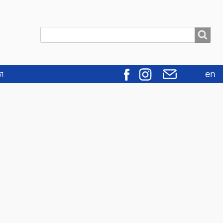
Пошук
Пошук
я
en