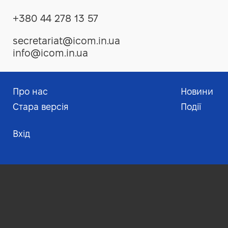
+380 44 278 13 57
secretariat@icom.in.ua
info@icom.in.ua
Про нас
Новини
Меню нижнього к
Foo
Стара версія
Події
Вхід
Меню облікового