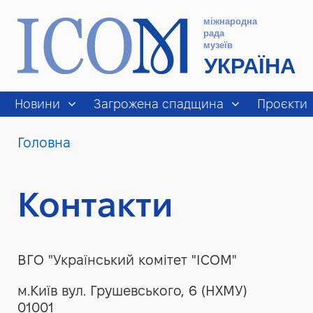
Новини
Загрожена спадщина
Проєкти
You
Головна
Рядки навіґації
are
here:
Контакти
ВГО "Український комітет "ІCОМ"
м.Київ вул. Грушевського, 6 (НХМУ)
01001